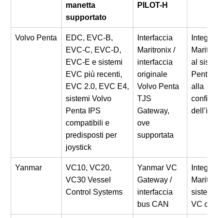
manetta
PILOT-H
supportato
Volvo Penta
EDC, EVC-B,
Interfaccia
Integra
EVC-C, EVC-D,
Maritronix /
Maritro
EVC-E e sistemi
interfaccia
al sist
EVC più recenti,
originale
Penta i
EVC 2.0, EVC E4,
Volvo Penta
alla
sistemi Volvo
TJS
configu
Penta IPS
Gateway,
dell’im
compatibili e
ove
predisposti per
supportata
joystick
Yanmar
VC10, VC20,
Yanmar VC
Integra
VC30 Vessel
Gateway /
Maritron
Control Systems
interfaccia
sistemi
bus CAN
VC comp