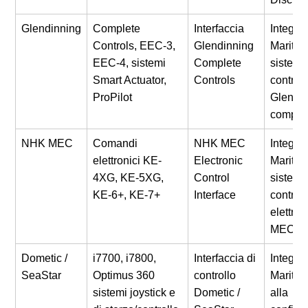
Glendinning
Complete
Interfaccia
Integra
Controls, EEC-3,
Glendinning
Maritron
EEC-4, sistemi
Complete
sistemi 
Smart Actuator,
Controls
controll
ProPilot
Glendi
compati
NHK MEC
Comandi
NHK MEC
Integra
elettronici KE-
Electronic
Maritron
4XG, KE-5XG,
Control
sistemi 
KE-6+, KE-7+
Interface
controll
elettro
MEC co
Dometic /
i7700, i7800,
Interfaccia di
Integra
SeaStar
Optimus 360
controllo
Maritro
sistemi joystick e
Dometic /
alla