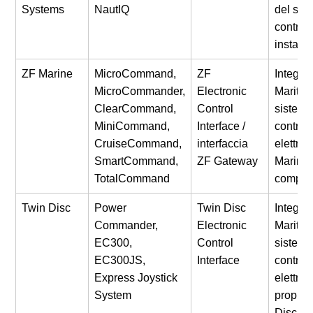
Systems
NautIQ
del sis
controll
installa
ZF Marine
MicroCommand,
ZF
Integra
MicroCommander,
Electronic
Maritron
ClearCommand,
Control
sistemi 
MiniCommand,
Interface /
controll
CruiseCommand,
interfaccia
elettron
SmartCommand,
ZF Gateway
Marine
TotalCommand
compati
Twin Disc
Power
Twin Disc
Integra
Commander,
Electronic
Maritron
EC300,
Control
sistemi 
EC300JS,
Interface
controll
Express Joystick
elettron
System
propuls
Disc co