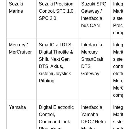
Suzuki
Suzuki Precision
Suzuki SPC
Integra
Marine
Control, SPC 1.0,
Gateway /
Maritron
SPC 2.0
interfaccia
sistemi
bus CAN
Precisi
compati
Mercury /
SmartCraft DTS,
Interfaccia
Integra
MerCruiser
Digital Throttle &
Mercury
Maritron
Shift, Next Gen
SmartCraft
sistemi 
DTS, Axius,
DTS
controll
sistemi Joystick
Gateway
elettron
Piloting
Mercury
MerCru
compati
Yamaha
Digital Electronic
Interfaccia
Integra
Control,
Yamaha
Maritron
Command Link
DEC / Helm
sistemi 
Plus, Helm
Master
controll