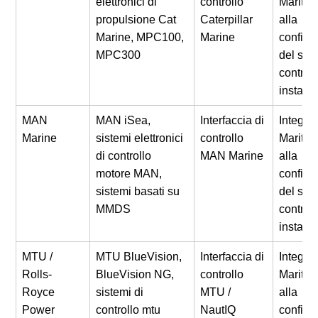
elettronici di
controllo
Maritro
propulsione Cat
Caterpillar
alla
Marine, MPC100,
Marine
configu
MPC300
del sis
controll
installa
MAN
MAN iSea,
Interfaccia di
Integra
Marine
sistemi elettronici
controllo
Maritro
di controllo
MAN Marine
alla
motore MAN,
configu
sistemi basati su
del sis
MMDS
controll
installa
MTU /
MTU BlueVision,
Interfaccia di
Integra
Rolls-
BlueVision NG,
controllo
Maritro
Royce
sistemi di
MTU /
alla
Power
controllo mtu
NautIQ
configu