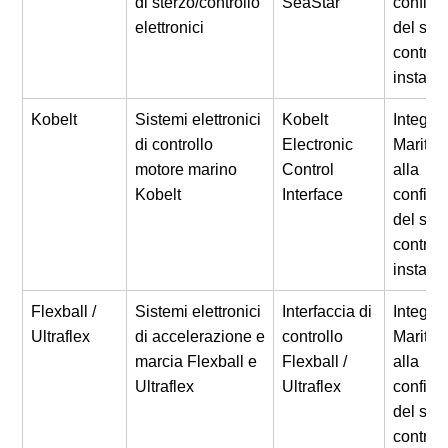
di sterzo/controllo
SeaStar
configu
elettronici
del sis
controll
installa
Kobelt
Sistemi elettronici
Kobelt
Integra
di controllo
Electronic
Maritro
motore marino
Control
alla
Kobelt
Interface
configu
del sis
controll
installa
Flexball /
Sistemi elettronici
Interfaccia di
Integra
Ultraflex
di accelerazione e
controllo
Maritro
marcia Flexball e
Flexball /
alla
Ultraflex
Ultraflex
configu
del sis
controll