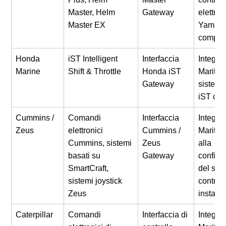
Master, Helm
Gateway
elettron
Master EX
Yamah
compati
Honda
iST Intelligent
Interfaccia
Integra
Marine
Shift & Throttle
Honda iST
Maritron
Gateway
sistem
iST com
Cummins /
Comandi
Interfaccia
Integra
Zeus
elettronici
Cummins /
Maritro
Cummins, sistemi
Zeus
alla
basati su
Gateway
configu
SmartCraft,
del sis
sistemi joystick
controll
Zeus
installa
Caterpillar
Comandi
Interfaccia di
Integra