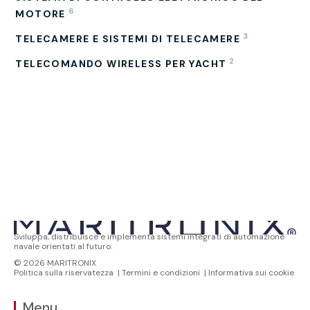
6
MOTORE
3
TELECAMERE E SISTEMI DI TELECAMERE
2
TELECOMANDO WIRELESS PER YACHT
Sviluppa, distribuisce e implementa sistemi integrati di automazione
navale orientati al futuro.
© 2026 MARITRONIX
Politica sulla riservatezza
|
Termini e condizioni
|
Informativa sui cookie
Menu