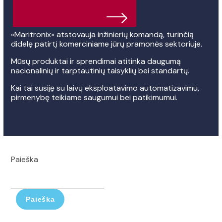
«Maritronix» atstovauja inžinierių komandą, turinčią
didelę patirtį komerciniame jūrų pramonės sektoriuje.
Mūsų produktai ir sprendimai atitinka daugumą
nacionalinių ir tarptautinių taisyklių bei standartų.
Kai tai susiję su laivų eksploatavimo automatizavimu,
pirmenybę teikiame saugumui bei patikimumui.
Paieška
Paieška