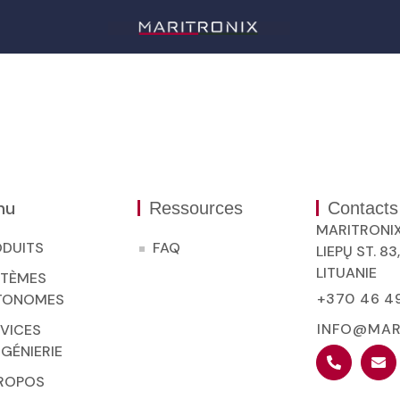
nu
Ressources
Contacts
MARITRONI
ODUITS
FAQ
LIEPŲ ST. 83
LITUANIE
STÈMES
+370 46 4
TONOMES
INFO@MAR
VICES
NGÉNIERIE
PROPOS