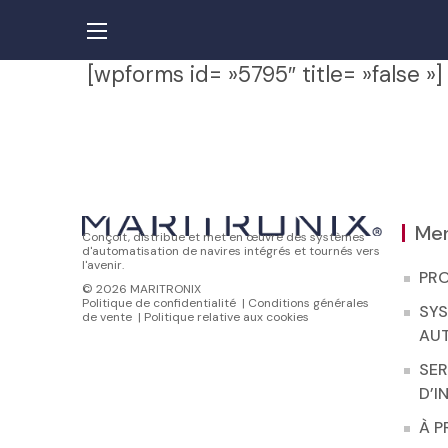
[wpforms id= »5795″ title= »false »]
Me
Conçoit, distribue et met en œuvre des systèmes
d'automatisation de navires intégrés et tournés vers
l'avenir.
PR
© 2026 MARITRONIX
Politique de confidentialité
|
Conditions générales
SY
de vente
|
Politique relative aux cookies
AU
SER
D’I
À 