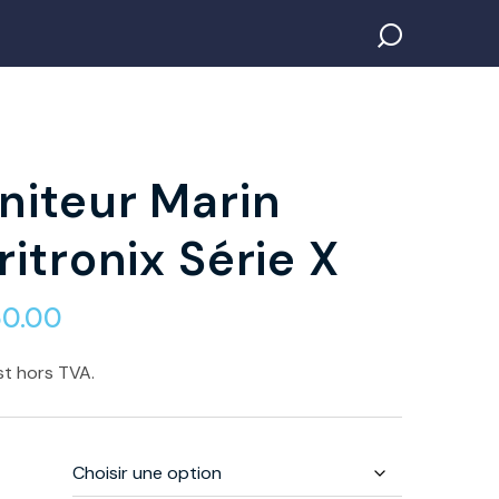
niteur Marin
itronix Série X
50.00
st hors TVA.