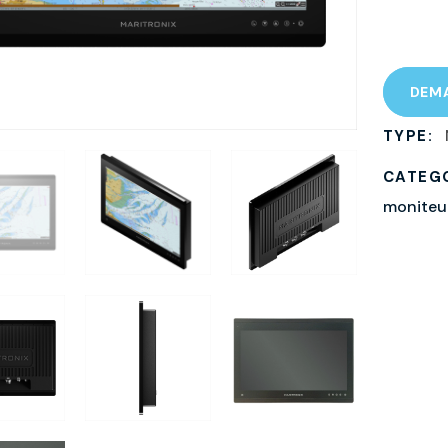
DEMA
TYPE:
CATEG
moniteu