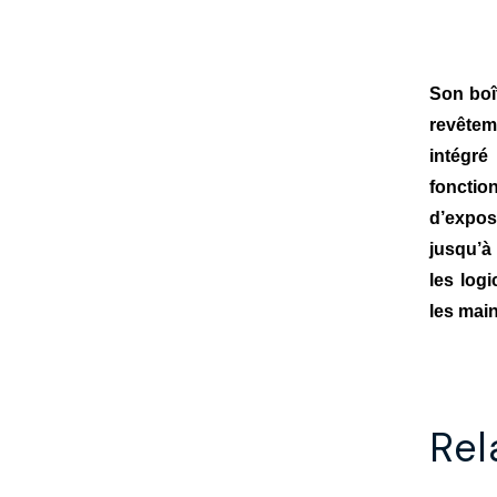
Son boî
revêtem
intégr
fonctio
d’expos
jusqu’à
les log
les mai
Rel