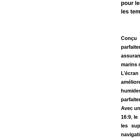
pour le
les tem
Conçu p
parfait
assuran
marins 
L’écran
amélior
humides.
parfaite
Avec un
16:9, le
les sup
navigat