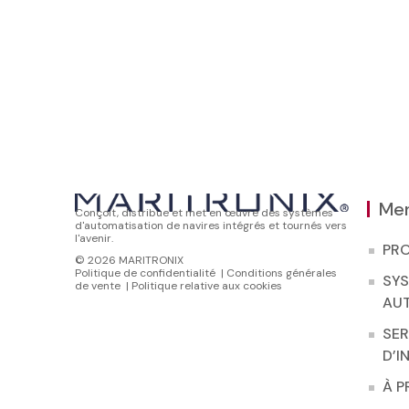
Me
Conçoit, distribue et met en œuvre des systèmes
d'automatisation de navires intégrés et tournés vers
l'avenir.
PR
© 2026 MARITRONIX
Politique de confidentialité
|
Conditions générales
SY
de vente
|
Politique relative aux cookies
AU
SER
D’I
À 