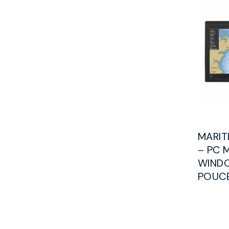
MARIT
– PC 
WIND
POUCE