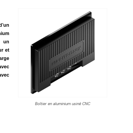
 d’un
nium
t un
r et
arge
 avec
avec
Boîtier en aluminium usiné CNC