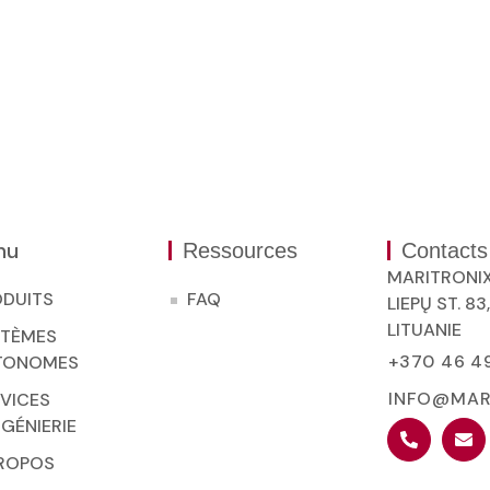
nu
Ressources
Contacts
MARITRONI
ODUITS
FAQ
LIEPŲ ST. 83
LITUANIE
STÈMES
+370 46 4
TONOMES
INFO@MAR
VICES
NGÉNIERIE
PROPOS