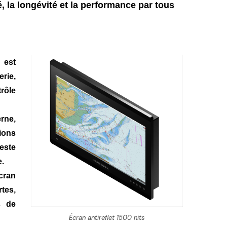
é, la longévité et la performance par tous
 est
rie,
rôle
rne,
ions
reste
e.
écran
rtes,
s de
Écran antireflet 1500 nits