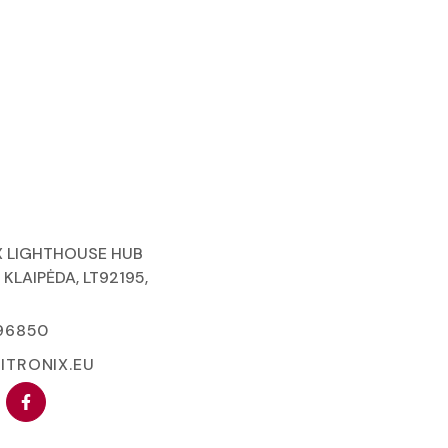
X LIGHTHOUSE HUB
, KLAIPĖDA, LT92195,
96850
ITRONIX.EU